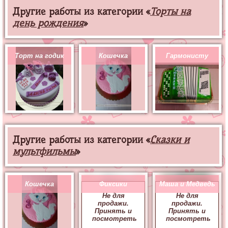
Другие работы из категории «
Торты на
день рождения
»
Торт на годик
Кошечка
Гармонисту
Другие работы из категории «
Сказки и
мультфильмы
»
Кошечка
Фиксики
Маша и Медведь
Не для
Не для
продажи.
продажи.
Принять и
Принять и
посмотреть
посмотреть