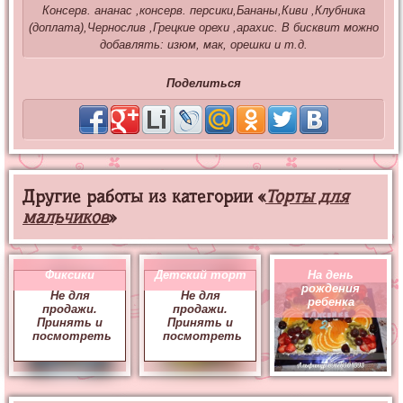
Консерв. ананас ,консерв. персики,Бананы,Киви ,Клубника
(доплата),Чернослив ,Грецкие орехи ,арахис. В бисквит можно
добавлять: изюм, мак, орешки и т.д.
Поделиться
Другие работы из категории «
Торты для
мальчиков
»
Фиксики
Детский торт
На день
рождения
Не для
Не для
ребенка
продажи.
продажи.
Принять и
Принять и
посмотреть
посмотреть