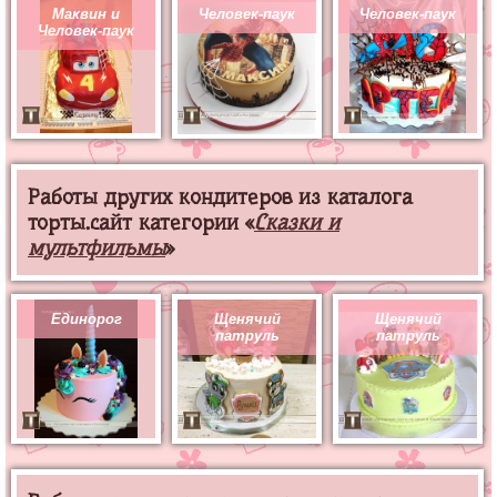
Маквин и
Человек-паук
Человек-паук
Человек-паук
Работы других кондитеров из каталога
торты.сайт категории «
Сказки и
мультфильмы
»
Единорог
Щенячий
Щенячий
патруль
патруль