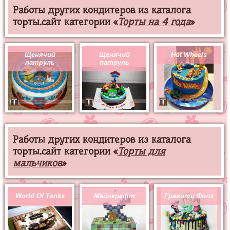
Работы других кондитеров из каталога
торты.сайт категории «
Торты на 4 года
»
Щенячий
Щенячий
Hot Wheels
патруль
патруль
Работы других кондитеров из каталога
торты.сайт категории «
Торты для
мальчиков
»
World Of Tanks
Майнкрафт
Гравити Фолз