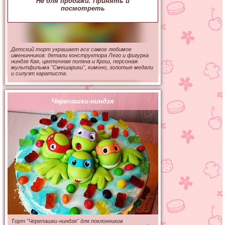
Не для продажи. Принять и
посмотреть
Детский торт украшает все самое любимое
именинников: детали конструктора Лего и фигурка
ниндзя Кая, цветочная поляна и Крош, персонаж
мультфильма "Смешарики", кимоно, золотые медали
и силуэт каратиста.
Черепашки-ниндзя
Торт "Черепашки-ниндзя" для поклонников