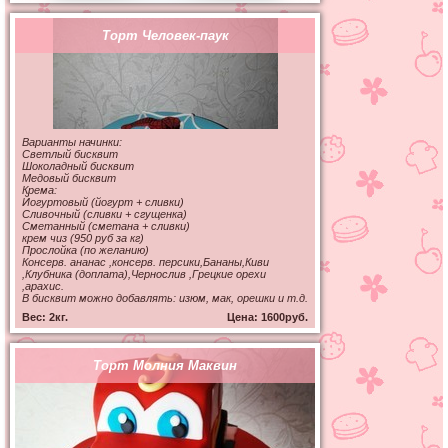
Торт Человек-паук
Варианты начинки:
Светлый бисквит
Шоколадный бисквит
Медовый бисквит
Крема:
Йогуртовый (йогурт + сливки)
Сливочный (сливки + сгущенка)
Сметанный (сметана + сливки)
крем чиз (950 руб за кг)
Прослойка (по желанию)
Консерв. ананас ,консерв. персики,Бананы,Киви
,Клубника (доплата),Чернослив ,Грецкие орехи
,арахис.
В бисквит можно добавлять: изюм, мак, орешки и т.д.
Вес: 2кг.
Цена: 1600руб.
Торт Молния Маквин