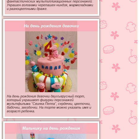
фантастических мультипликационных персонажей.
Украшен головами черепашек-ниндзя, мармеладками
и разноцветными драже.
На день рождения девочки
На день рождения девочки двухъярусный торт,
который украшают фигурки персонажей
мультфильма "Свинка Пеппа", сердечки, цветочки,
бабочки, звездочки. На торте можно указать имя и
возраст ребенка.
Мальчику на день рождения