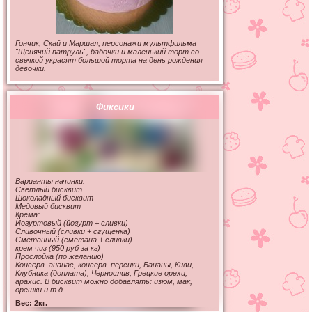
Гончик, Скай и Маршал, персонажи мультфильма
"Щенячий патруль", бабочки и маленький торт со
свечкой украсят большой торта на день рождения
девочки.
Фиксики
Варианты начинки:
Светлый бисквит
Не для продажи. Принять и
Шоколадный бисквит
Медовый бисквит
посмотреть
Крема:
Йогуртовый (йогурт + сливки)
Сливочный (сливки + сгущенка)
Сметанный (сметана + сливки)
крем чиз (950 руб за кг)
Прослойка (по желанию)
Консерв. ананас, консерв. персики, Бананы, Киви,
Клубника (доплата), Чернослив, Грецкие орехи,
арахис. В бисквит можно добавлять: изюм, мак,
орешки и т.д.
Вес: 2кг.