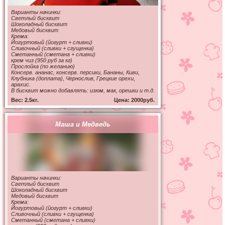
Варианты начинки:
Светлый бисквит
Шоколадный бисквит
Медовый бисквит
Крема:
Йогуртовый (йогурт + сливки)
Сливочный (сливки + сгущенка)
Сметанный (сметана + сливки)
крем чиз (950 руб за кг)
Прослойка (по желанию)
Консерв. ананас, консерв. персики, Бананы, Киви,
Клубника (доплата), Чернослив, Грецкие орехи,
арахис.
В бисквит можно добавлять: изюм, мак, орешки и т.д.
Вес: 2.5кг.
Цена: 2000руб.
Маша и Медведь
Варианты начинки:
Светлый бисквит
Не для продажи. Принять и
Шоколадный бисквит
Медовый бисквит
посмотреть
Крема:
Йогуртовый (йогурт + сливки)
Сливочный (сливки + сгущенка)
Сметанный (сметана + сливки)