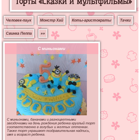
Торты «Сказки и мультфильмы»
Человек-паук
Монстр Хай
Коты-аристократы
Тачки
Свинка Пеппа
»»
С миньонами
С миньонами, бананами и разноцветными
звездочками на день рождения ребенка круглый торт
соответственно в голубых и желтых оттенках.
Также торт украшают поздравительная надпись,
имя и возраст ребенка.