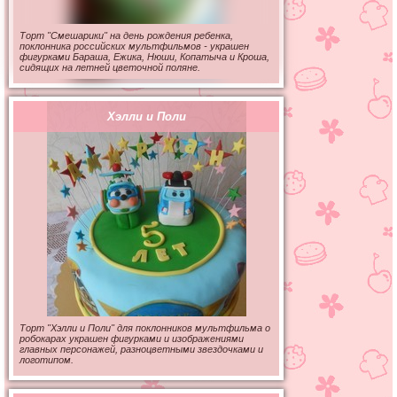
Торт "Смешарики" на день рождения ребенка,
поклонника российских мультфильмов - украшен
фигурками Бараша, Ежика, Нюши, Копатыча и Кроша,
сидящих на летней цветочной поляне.
Хэлли и Поли
Торт "Хэлли и Поли" для поклонников мультфильма о
робокарах украшен фигурками и изображениями
главных персонажей, разноцветными звездочками и
логотипом.