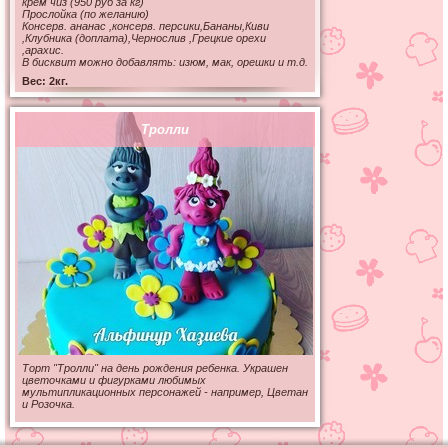
крем чиз (950 руб за кг)
Прослойка (по желанию)
Консерв. ананас ,консерв. персики,Бананы,Киви
,Клубника (доплата),Чернослив ,Грецкие орехи
,арахис.
В бисквит можно добавлять: изюм, мак, орешки и т.д.
Вес: 2кг.
Тролли
Торт "Тролли" на день рождения ребенка. Украшен
цветочками и фигурками любимых
мультипликационных персонажей - например, Цветан
и Розочка.