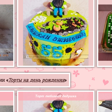
ии «
Торты на день рождения
»
Торт любимый дедушка