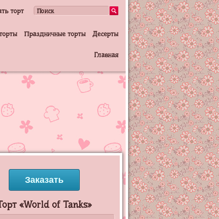
ать торт
торты
Праздничные торты
Десерты
Главная
Заказать
Торт «World of Tanks»