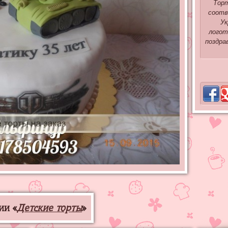
Торт
соотв
Ук
логот
поздра
ии «
Детские торты
»