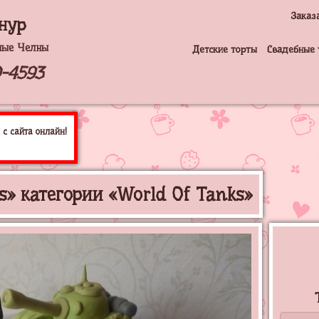
Заказ
нур
ные Челны
Детские торты
Свадебные 
0-4593
с сайта онлайн!
s» категории «World Of Tanks»