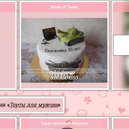
World of Tanks
ии «
Торты для мужчин
»
Торт любимый дедушка