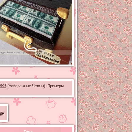
593
(Набережные Челны). Примеры
s
»
Танк