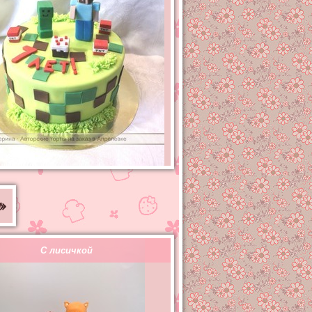
»
С лисичкой