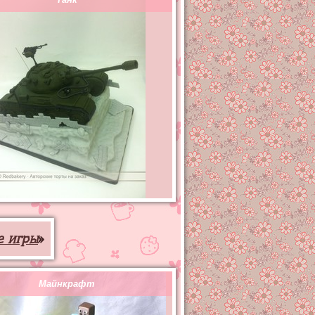
е игры
»
Майнкрафт