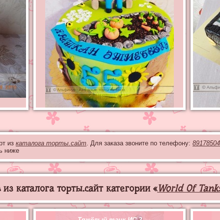
рт из
каталога торты.сайт
. Для заказа звоните по телефону:
89178504
ь ниже
из каталога торты.сайт категории «
World Of Tank
Тяжёлый танк ИС-2