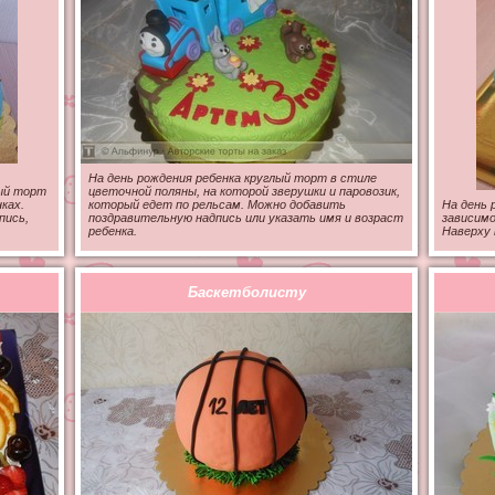
На день рождения ребенка круглый торт в стиле
лый торт
цветочной поляны, на которой зверушки и паровозик,
ках.
который едет по рельсам. Можно добавить
На день 
пись,
поздравительную надпись или указать имя и возраст
зависимо
ребенка.
Наверху 
Баскетболисту