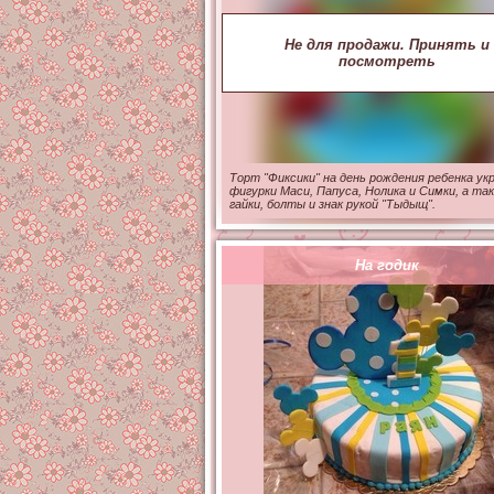
Не для продажи. Принять и
посмотреть
Торт "Фиксики" на день рождения ребенка ук
фигурки Маси, Папуса, Нолика и Симки, а та
гайки, болты и знак рукой "Тыдыщ".
На годик