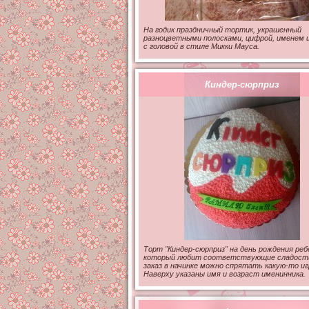
На годик праздничный тортик, украшенный
разноцветными полосками, цифрой, именем 
с головой в стиле Микки Мауса.
Киндер-сюрприз
Торт "Киндер-сюрприз" на день рождения реб
который любит соответствующие сладости
заказ в начинке можно спрятать какую-то иг
Наверху указаны имя и возраст именинника.