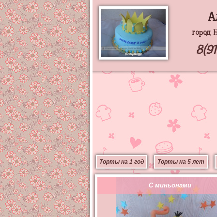
А
город 
8(9
Торты на 1 год
Торты на 5 лет
С миньонами