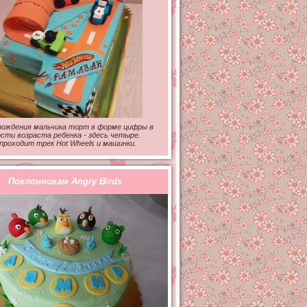
рождения мальчика торт в форме цифры в
сти возраста ребенка - здесь четыре.
проходит трек Hot Wheels и машинки.
Поклонникам Angry Birds