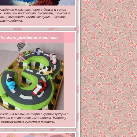
рождения мальчика торт в белых и синих
. Украшен подтеками, бусинами, танком и
ами, выставленными как пушки. Указаны
зраст ребенка.
На день рождения мальчика
рождения мальчика торт в форме цифры в
ствии с возрастом именинника. Наверху
 разноцветные гоночные машины.