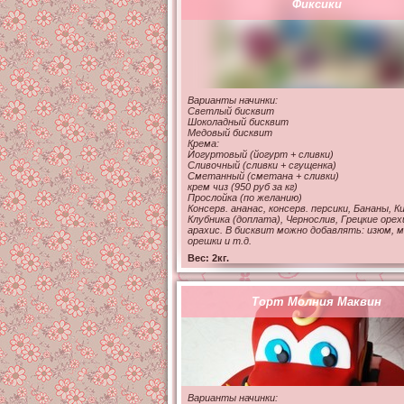
Фиксики
Варианты начинки:
Светлый бисквит
Не для продажи. Принять и
Шоколадный бисквит
Медовый бисквит
посмотреть
Крема:
Йогуртовый (йогурт + сливки)
Сливочный (сливки + сгущенка)
Сметанный (сметана + сливки)
крем чиз (950 руб за кг)
Прослойка (по желанию)
Консерв. ананас, консерв. персики, Бананы, Ки
Клубника (доплата), Чернослив, Грецкие орех
арахис. В бисквит можно добавлять: изюм, м
орешки и т.д.
Вес: 2кг.
Торт Молния Маквин
Варианты начинки: