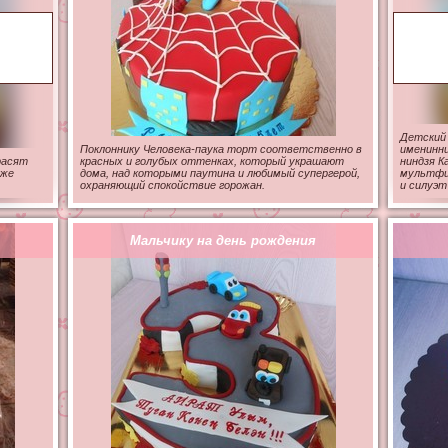
Детский
Поклоннику Человека-паука торт соответственно в
именинни
расят
красных и голубых оттенках, который украшают
ниндзя К
кже
дома, над которыми паутина и любимый супергерой,
мультфи
охраняющий спокойствие горожан.
и силуэт
Мальчику на день рождения