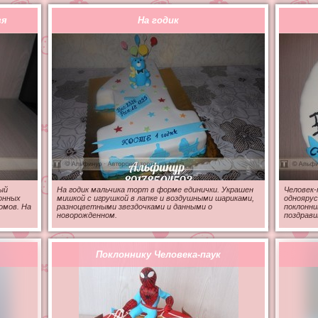
зя
На годик
ый
На годик мальчика торт в форме единички. Украшен
Человек-
онных
мишкой с игрушкой в лапке и воздушными шариками,
одноярус
омов. На
разноцветными звездочками и данными о
поклонни
новорожденном.
поздрави
Поклоннику Человека-паук