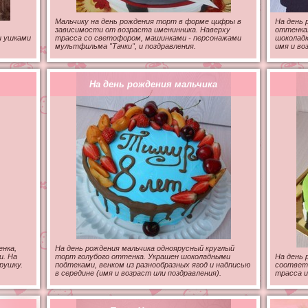
Мальчику на день рождения торт в форме цифры в
На день 
зависимости от возраста именинника. Наверху
оттенках
и ушками
трасса со светофором, машинками - персонажами
шоколадк
мультфильма "Тачки", и поздравления.
имя и во
На день рождения мальчика
енка,
На день рождения мальчика одноярусный круглый
. На
торт голубого оттенка. Украшен шоколадными
На день 
рушку.
подтеками, венком из разнообразных ягод и надписью
соответ
в середине (имя и возраст или поздравления).
трасса и