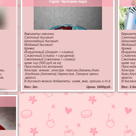
Торт Человек-паук
Варианты начинки:
Варианты
Светлый бисквит
Светлый
Шоколадный бисквит
Шоколад
Медовый бисквит
Медовый
Крема:
Крема:
Йогуртовый (йогурт + сливки)
Йогуртов
Сливочный (сливки + сгущенка)
Сливочны
Сметанный (сметана + сливки)
Сметанны
крем чиз (950 руб за кг)
крем чиз 
Прослойка (по желанию)
Прослойк
ви,
Консерв. ананас ,консерв. персики,Бананы,Киви
Консерв.
и,
,Клубника (доплата),Чернослив ,Грецкие орехи
Киви,Клу
ак,
,арахис.
арахис.
В бисквит можно добавлять: изюм, мак, орешки и т.д.
В бискви
Вес: 2кг.
Цена: 1600руб.
Вес: 2.5к