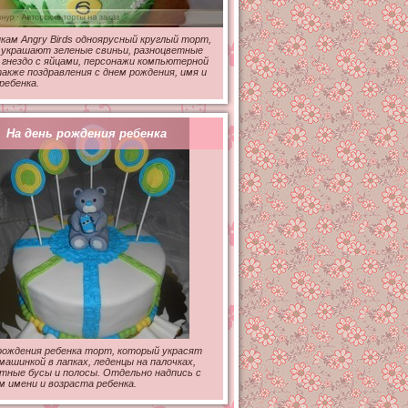
кам Angry Birds одноярусный круглый торт,
 украшают зеленые свиньи, разноцветные
 гнездо с яйцами, персонажи компьютерной
также поздравления с днем рождения, имя и
ребенка.
На день рождения ребенка
рождения ребенка торт, который украсят
машинкой в лапках, леденцы на палочках,
тные бусы и полосы. Отдельно надпись с
м имени и возраста ребенка.