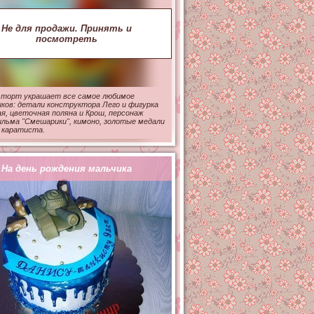
Не для продажи. Принять и
посмотреть
 торт украшает все самое любимое
ков: детали конструктора Лего и фигурка
ая, цветочная поляна и Крош, персонаж
льма "Смешарики", кимоно, золотые медали
 каратиста.
На день рождения мальчика