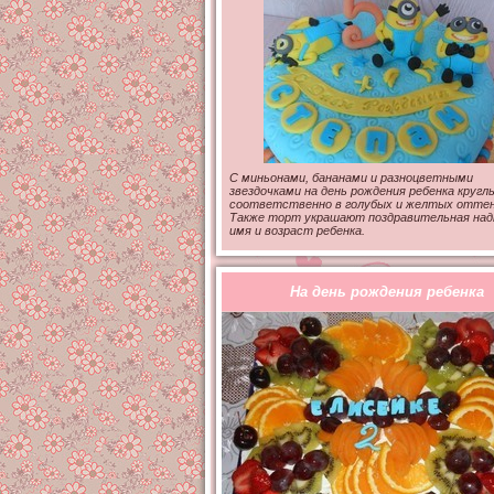
С миньонами, бананами и разноцветными
звездочками на день рождения ребенка круг
соответственно в голубых и желтых оттен
Также торт украшают поздравительная над
имя и возраст ребенка.
На день рождения ребенка