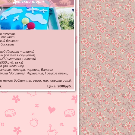
Детский торт
 начинки:
 бисквит
ный бисквит
 бисквит
ый (йогурт + сливки)
й (сливки + сгущенка)
й (сметана + сливки)
(950 руб. за кг)
а (по желанию)
 ананас, консерв. персики, Бананы,
бника (доплата), Чернослив, Грецкие орехи,
т можно добавлять: изюм, мак, орешки и т.д.
г.
Цена: 2000руб.