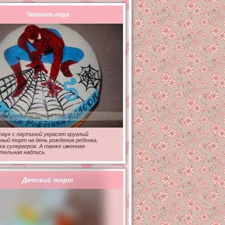
Человек-паук
паук с паутиной украсят круглый
ный торт на день рождения ребенка,
ка супергероя. А также именная
тельная надпись.
Детский торт