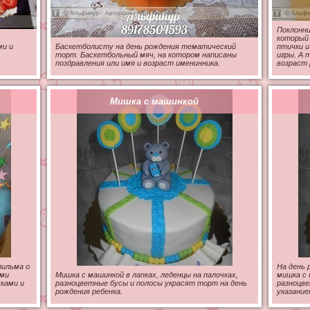
Поклонни
который
ми и
Баскетболисту на день рождения тематический
птички и
торт. Баскетбольный мяч, на котором написаны
игры. А 
поздравления или имя и возраст именинника.
возраст 
Мишка с машинкой
фильма о
На день 
ями
Мишка с машинкой в лапках, леденцы на палочках,
мишка с 
ками и
разноцветные бусы и полосы украсят торт на день
разноцве
рождения ребенка.
указание