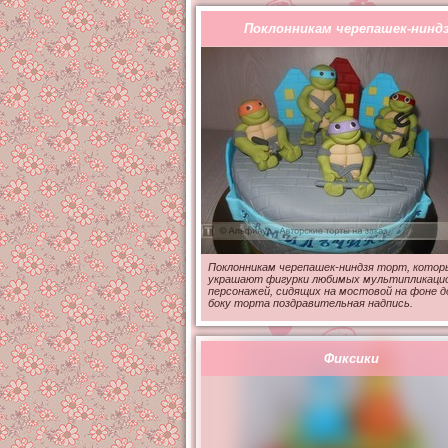
Поклонникам черепашек-нинд
Поклонникам черепашек-ниндзя торт, котор
украшают фигурки любимых мультипликаци
персонажей, сидящих на мостовой на фоне д
боку торта поздравительная надпись.
Фиксики