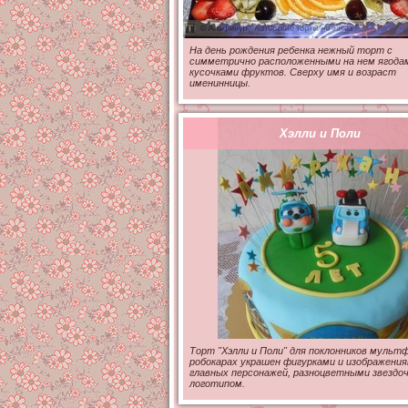
На день рождения ребенка нежный торт с
симметрично расположенными на нем ягода
кусочками фруктов. Сверху имя и возраст
именинницы.
Хэлли и Поли
Торт "Хэлли и Поли" для поклонников мульт
робокарах украшен фигурками и изображени
главных персонажей, разноцветными звездоч
логотипом.