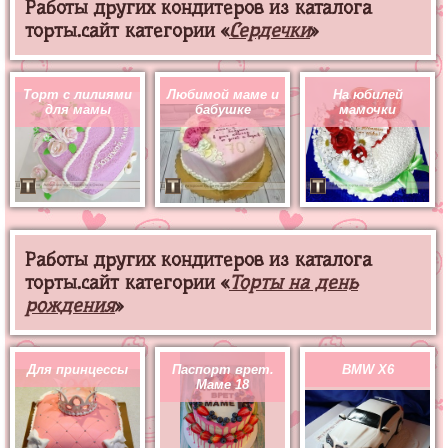
Работы других кондитеров из каталога
торты.сайт категории «
Сердечки
»
Торт с лилиями
Любимой маме и
На юбилей
для мамы
бабушке
мамочки
Работы других кондитеров из каталога
торты.сайт категории «
Торты на день
рождения
»
Для принцессы
Паспорт врет.
BMW X6
Маме 18