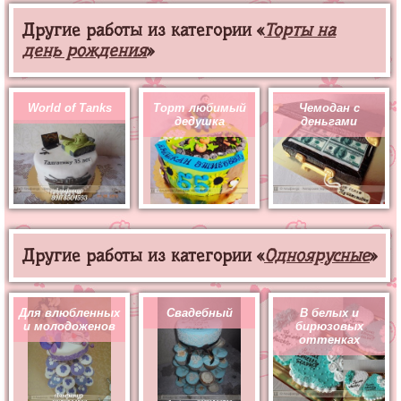
Другие работы из категории «
Торты на
день рождения
»
World of Tanks
Торт любимый
Чемодан с
дедушка
деньгами
Другие работы из категории «
Одноярусные
»
Для влюбленных
Свадебный
В белых и
и молодоженов
бирюзовых
оттенках