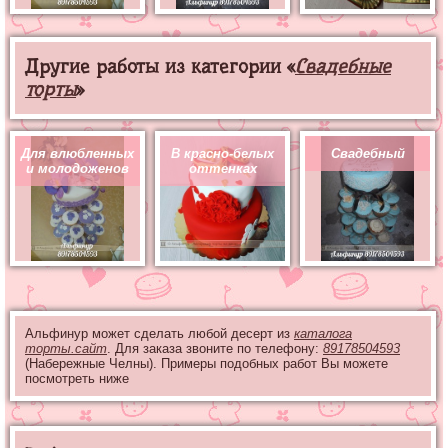
Другие работы из категории «
Свадебные
торты
»
Для влюбленных
В красно-белых
Свадебный
и молодоженов
оттенках
Альфинур может сделать любой десерт из
каталога
торты.сайт
. Для заказа звоните по телефону:
89178504593
(Набережные Челны). Примеры подобных работ Вы можете
посмотреть ниже