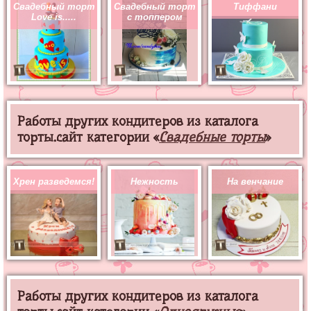
Свадебный торт
Свадебный торт
Тиффани
Love is.....
с топпером
Работы других кондитеров из каталога
торты.сайт категории «
Свадебные торты
»
Хрен разведемся!
Нежность
На венчание
Работы других кондитеров из каталога