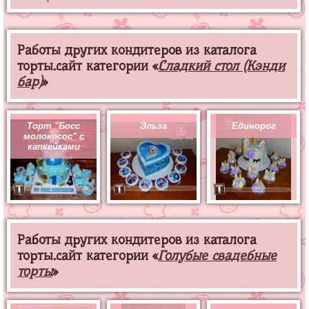
Работы других кондитеров из каталога
торты.сайт категории «
Сладкий стол (Кэнди
бар)
»
Торт "Босс
Эльза
Единорог
молокосос" с
капкейками
Работы других кондитеров из каталога
торты.сайт категории «
Голубые свадебные
торты
»