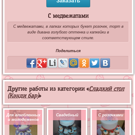
Заказать
С медвежатами
С медвежатами, в лапках которых букет розочек, торт в
виде дивана голубого оттенка и капкейки в
соответствующем стиле.
Поделиться
Другие работы из категории «
Сладкий стол
(Кэнди бар)
»
Для влюбленных
Свадебный
С розочками
и молодоженов