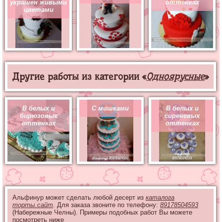
украшен живыми
оттенках
цветами
Другие работы из категории «
Одноярусные
»
В белых и
С мишками
В белых и
бирюзовых
сиреневых
оттенках
оттенках
Альфинур может сделать любой десерт из
каталога
торты.сайт
. Для заказа звоните по телефону:
89178504593
(Набережные Челны). Примеры подобных работ Вы можете
посмотреть ниже