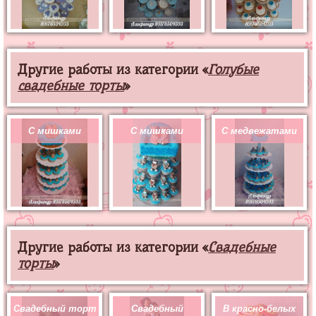
Другие работы из категории «
Голубые
свадебные торты
»
С мишками
С мишками
С медвежатами
Другие работы из категории «
Свадебные
торты
»
Свадебный торт
Свадебный
В красно-белых