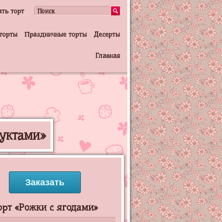
ать торт
торты
Праздничные торты
Десерты
Главная
руктами»
Заказать
орт «Рожки с ягодами»