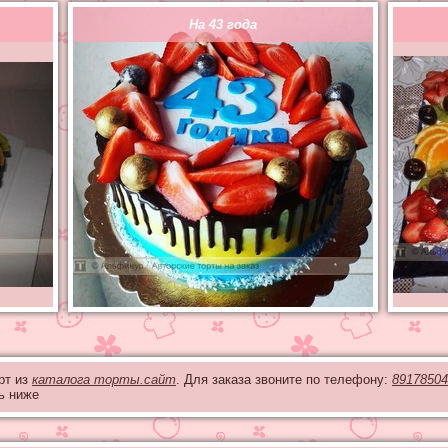
На 43 года
рт из
каталога торты.сайт
. Для заказа звоните по телефону:
89178504
ь ниже