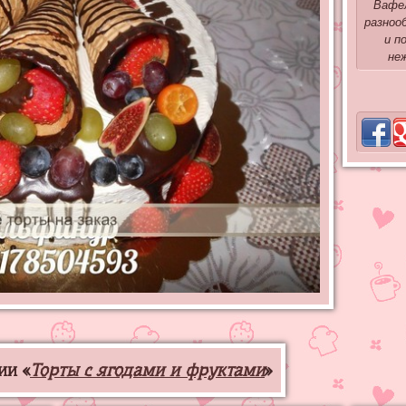
Вафел
разноо
и п
не
ии «
Торты с ягодами и фруктами
»