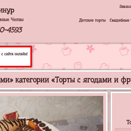
Заказ
инур
жные Челны
Детские торты
Свадебные 
50-4593
с сайта онлайн!
ами» категории «Торты с ягодами и ф
Т