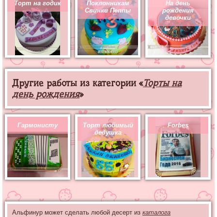
Торт на годик
Поклонникам
На день
Свинки Пеппы
рождения
девочки
Другие работы из категории «
Торты на
день рождения
»
Гармонисту
Торт любимый
Forbes
дедушка
Альфинур может сделать любой десерт из
каталога