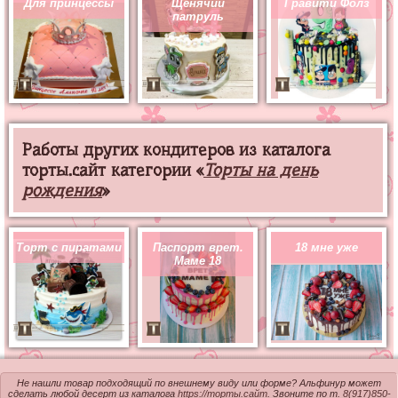
Для принцессы
Щенячий
Гравити Фолз
патруль
Работы других кондитеров из каталога
торты.сайт категории «
Торты на день
рождения
»
Торт с пиратами
Паспорт врет.
18 мне уже
Маме 18
Не нашли товар подходящий по внешнему виду или форме? Альфинур может
сделать любой десерт из каталога
https://торты.сайт
. Звоните по т.
8(917)850-