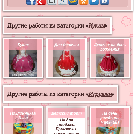
Другие работы из категории «
Куклы
»
Кукла
Для девочки
Девочке на день
рождения
Другие работы из категории «
Игрушки
»
Поклонникам
Детский торт
На день
Лего
рождения
Не для
мальчика
продажи.
Принять и
посмотреть