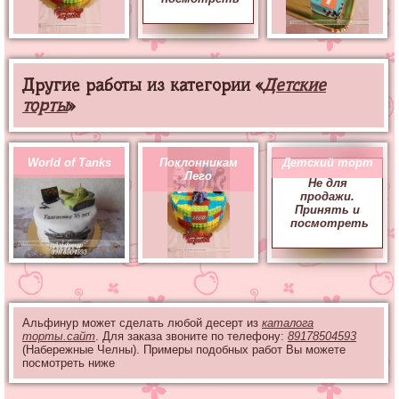
Другие работы из категории «
Детские
торты
»
World of Tanks
Поклонникам
Детский торт
Лего
Не для
продажи.
Принять и
посмотреть
Альфинур может сделать любой десерт из
каталога
торты.сайт
. Для заказа звоните по телефону:
89178504593
(Набережные Челны). Примеры подобных работ Вы можете
посмотреть ниже