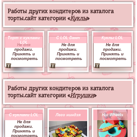
Работы других кондитеров из каталога
торты.сайт категории «
Куклы
»
Торт с куклами
C LOL Dawn
Куклы LOL
LOL
Не для
Не для
Не для
продажи.
продажи.
продажи.
Принять и
Принять и
Принять и
посмотреть
посмотреть
посмотреть
Работы других кондитеров из каталога
торты.сайт категории «
Игрушки
»
С куклами LOL
Лего ниндзя
Hot Wheels
Не для
продажи.
Принять и
посмотреть