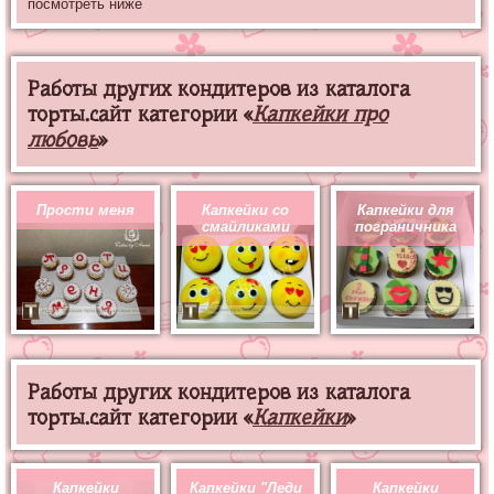
посмотреть ниже
Работы других кондитеров из каталога
торты.сайт категории «
Капкейки про
любовь
»
Прости меня
Капкейки со
Капкейки для
смайликами
пограничника
Работы других кондитеров из каталога
торты.сайт категории «
Капкейки
»
Капкейки
Капкейки "Леди
Капкейки