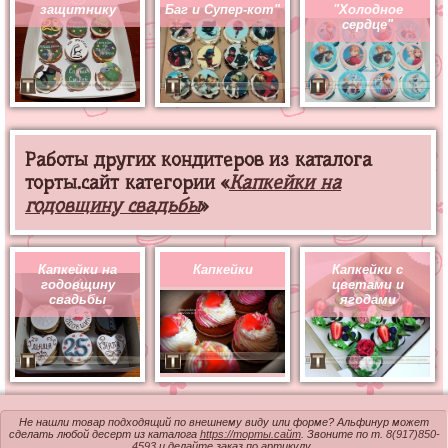
защитнику
Баг и Супер-кот"
"Холодное
сердце"
Работы других кондитеров из каталога
торты.сайт категории «
Капкейки на
годовщину свадьбы
»
Капкейки на
Капкейки
Капкейки с
годовщину
цветами и
свадьбы
ягодами
Не нашли товар подходящий по внешнему виду или форме? Альфинур может
сделать любой десерт из каталога
https://торты.сайт
. Звоните по т.
8(917)850-
4593
и делайте заказ по артикулу.