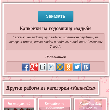
Заказать
Капкейки на годовщину свадьбы
Капкейки на годовщину свадьбы украшают сердечки, на
которых имена, слова любви и надпись о событии: "Женаты
2 года".
Поделиться
Другие работы из категории «
Капкейки
»
На выпускной
Капкейки на
Капкейки для
годовщину
мамочки