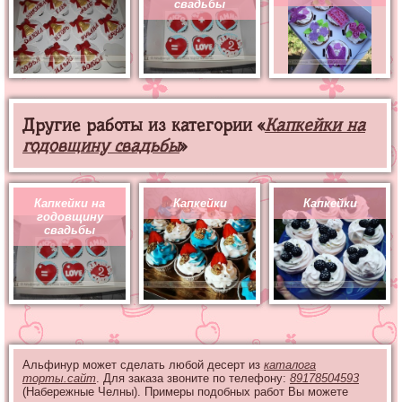
свадьбы
Другие работы из категории «
Капкейки на
годовщину свадьбы
»
Капкейки на
Капкейки
Капкейки
годовщину
свадьбы
Альфинур может сделать любой десерт из
каталога
торты.сайт
. Для заказа звоните по телефону:
89178504593
(Набережные Челны). Примеры подобных работ Вы можете