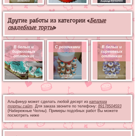
Другие работы из категории «
Белые
свадебные торты
»
В белых и
С розочками
В белых и
бирюзовых
сиреневых
оттенках
оттенках
Альфинур может сделать любой десерт из
каталога
торты.сайт
. Для заказа звоните по телефону:
89178504593
(Набережные Челны). Примеры подобных работ Вы можете
посмотреть ниже