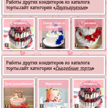
Работы других кондитеров из каталога
торты.сайт категории «
Двухъярусные
»
С ягодами
Синие розы и
С розами
инициалы
Работы других кондитеров из каталога
торты.сайт категории «
Свадебные торты
»
Хрен разведемся!
Нежность
С ягодами