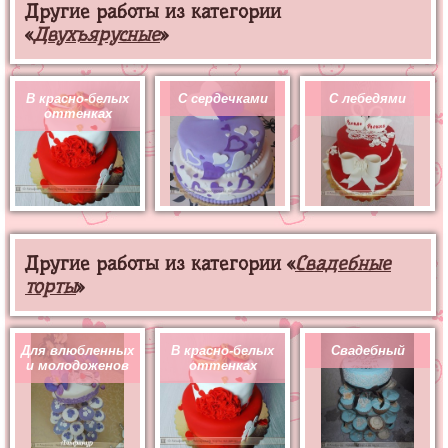
Другие работы из категории
«
Двухъярусные
»
В красно-белых
С сердечками
С лебедями
оттенках
Другие работы из категории «
Свадебные
торты
»
Для влюбленных
В красно-белых
Свадебный
и молодоженов
оттенках