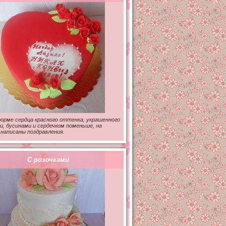
орме сердца красного оттенка, украшенного
и, бусинами и сердечком поменьше, на
написаны поздравления.
С розочками