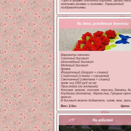
Торт в форме плетеной корзины, щедро нап
нежными розами и лилиями. Украшенный
поздравлениями.
На день рождения девочки
Варианты начинки:
Светлый бисквит
Шоколадный бисквит
Медовый бисквит
Крема:
Йогуртовый (йогурт + сливки)
Сливочный (сливки + сгущенка)
Сметанный (сметана + сливки)
крем чиз (950 руб за кг)
Прослойка (по желанию)
Консерв. ананас, консерв. персики, Бананы, Ки
Клубника (доплата), Чернослив, Грецкие орех
арахис.
В бисквит можно добавлять: изюм, мак, ореш
Вес: 2.5кг.
Цена: 
На юбилей