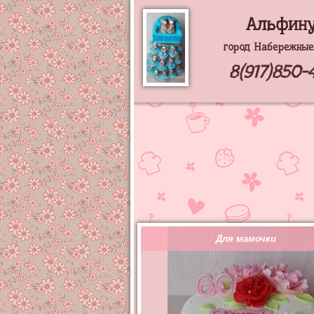
Альфин
город Набережные
8(917)850-
Для мамочки