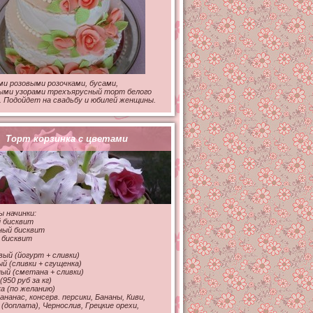
и розовыми розочками, бусами,
ыми узорами трехъярусный торт белого
 Подойдет на свадьбу и юбилей женщины.
Торт корзинка с цветами
 начинки:
 бисквит
ный бисквит
 бисквит
ый (йогурт + сливки)
й (сливки + сгущенка)
й (сметана + сливки)
(950 руб за кг)
а (по желанию)
ананас, консерв. персики, Бананы, Киви,
 (доплата), Чернослив, Грецкие орехи,