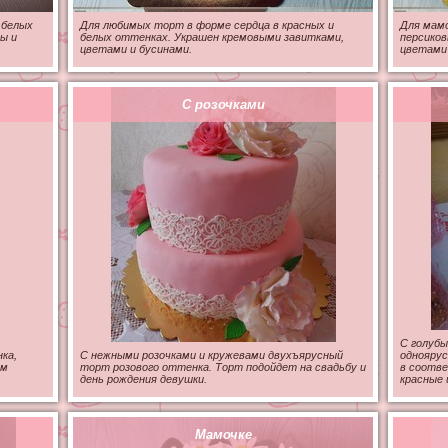
 белых
Для любимых торт в форме сердца в красных и
Для мамо
ы и
белых оттенках. Украшен кремовыми завитками,
персиков
цветами и бусинами.
цветами 
С розочками
С голубы
ка,
С нежными розочками и кружевами двухъярусный
одноярус
ом
торт розового оттенка. Торт подойдет на свадьбу и
в соотв
день рождения девушки.
красные 
Мамочке