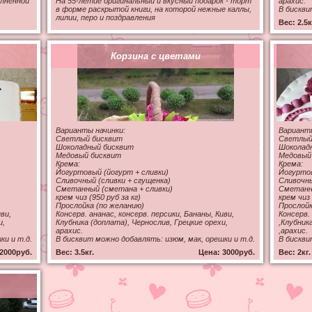
олненной
На 55-летие оригинальный и вкусный подарок - торт
арахис.
в форме раскрытой книги, на которой нежные каллы,
В бискви
лилии, перо и поздравления
Вес: 2.5к
Корзина с цветами
Варианты начинки:
Варианты
Светлый бисквит
Светлый
Шоколадный бисквит
Шоколад
Медовый бисквит
Медовый
Крема:
Крема:
Йогуртовый (йогурт + сливки)
Йогуртов
Сливочный (сливки + сгущенка)
Сливочны
Сметанный (сметана + сливки)
Сметанны
крем чиз (950 руб за кг)
крем чиз 
Прослойка (по желанию)
Прослойк
ви,
Консерв. ананас, консерв. персики, Бананы, Киви,
Консерв.
и,
Клубника (доплата), Чернослив, Грецкие орехи,
,Клубник
арахис.
,арахис.
ки и т.д.
В бисквит можно добавлять: изюм, мак, орешки и т.д.
В бискви
2000руб.
Вес: 3.5кг.
Цена: 3000руб.
Вес: 2кг.