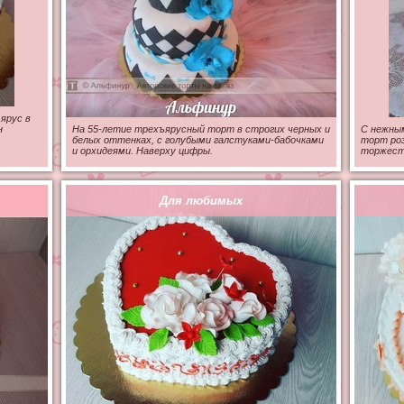
ярус в
н
На 55-летие трехъярусный торт в строгих черных и
С нежным
белых оттенках, с голубыми галстуками-бабочками
торт роз
и орхидеями. Наверху цифры.
торжеств
Для любимых