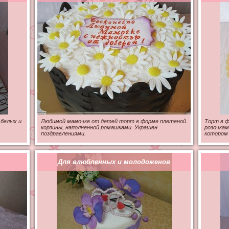
 белых и
Любимой мамочке от детей торт в форме плетеной
Торт в ф
корзины, наполненной ромашками. Украшен
розочкам
поздравлениями.
котором 
Для влюбленных и молодоженов