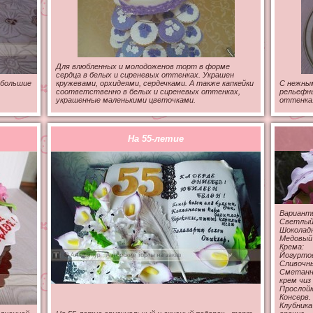
Для влюбленных и молодоженов торт в форме
сердца в белых и сиреневых оттенках. Украшен
 большие
кружевами, орхидеями, сердечками. А также капкейки
С нежным
соответственно в белых и сиреневых оттенках,
рельефн
украшенные маленькими цветочками.
оттенка.
На 55-летие
Варианты
Светлый
Шоколад
Медовый
Крема:
Йогуртов
Сливочны
Сметанны
крем чиз 
Прослойк
Консерв. 
Клубника