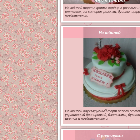
На юбилей торт в форме сердца в розовых и
оттенках, на котором розочки, бусины, цифр
поздравления.
На юбилей
На юбилей двухъярусный торт белого оттен
украшенный драпировкой, бантиками, букет
цветов и поздравлениями.
С розочками