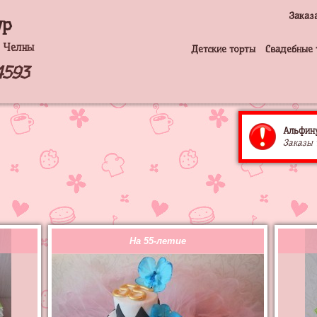
Заказ
ур
 Челны
Детские торты
Свадебные 
4593
Альфину
Заказы 
На 55-летие