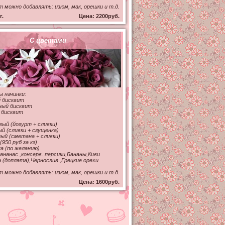
т можно добавлять: изюм, мак, орешки и т.д.
г.
Цена: 2200руб.
С цветами
 начинки:
 бисквит
ный бисквит
 бисквит
ый (йогурт + сливки)
й (сливки + сгущенка)
й (сметана + сливки)
(950 руб за кг)
а (по желанию)
 ананас ,консерв. персики,Бананы,Киви
а (доплата),Чернослив ,Грецкие орехи
т можно добавлять: изюм, мак, орешки и т.д.
Цена: 1600руб.