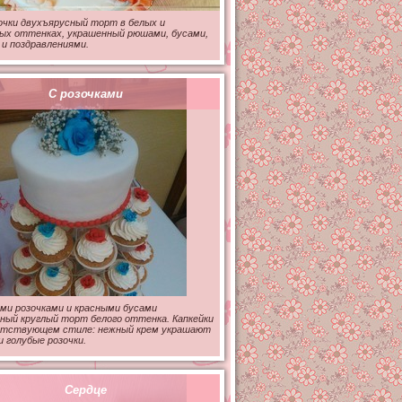
чки двухъярусный торт в белых и
ых оттенках, украшенный рюшами, бусами,
и поздравлениями.
С розочками
ми розочками и красными бусами
ный круглый торт белого оттенка. Капкейки
етствующем стиле: нежный крем украшают
и голубые розочки.
Сердце