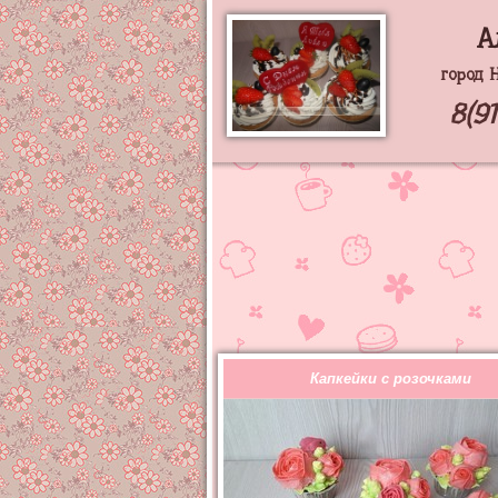
А
город 
8(9
Капкейки с розочками