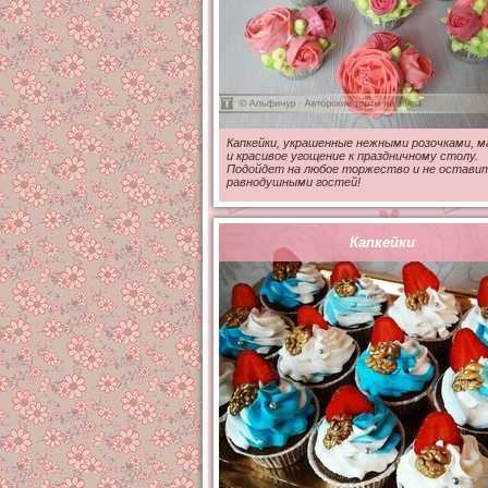
Капкейки, украшенные нежными розочками, м
и красивое угощение к праздничному столу.
Подойдет на любое торжество и не остави
равнодушными гостей!
Капкейки