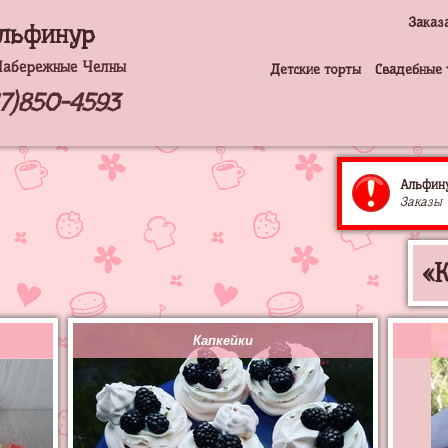
Заказ
льфинур
Набережные Челны
Детские торты
Свадебные 
17)850-4593
Альфину
Заказы 
«
Капкейки