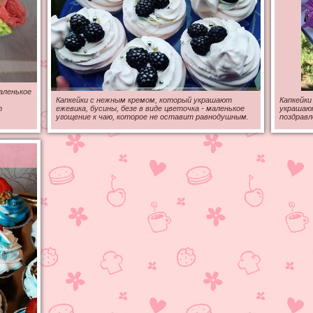
аленькое
Капкейки с нежным кремом, который украшают
Капкейки
т
ежевика, бусины, безе в виде цветочка - маленькое
украшают
угощение к чаю, которое не оставит равнодушным.
поздравл