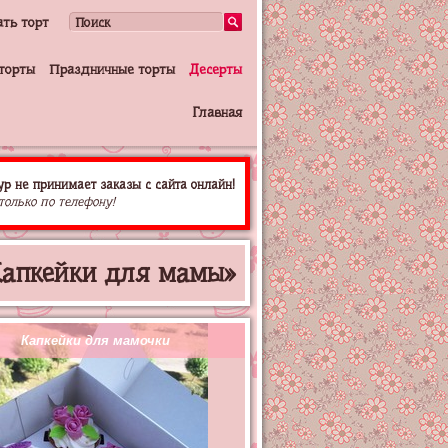
ать торт
торты
Праздничные торты
Десерты
Главная
р не принимает заказы с сайта онлайн!
только по телефону!
Капкейки для мамы»
Капкейки для мамочки